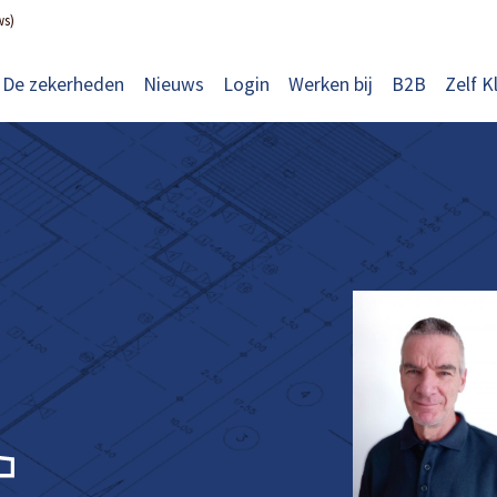
ws)
De zekerheden
Nieuws
Login
Werken bij
B2B
Zelf K