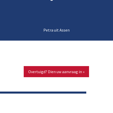
Petra uit Assen
Overtuigd? Dien uw aanvraag in »