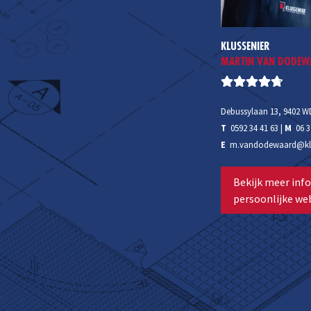
KLUSSENIER
MARTIN VAN DODE
Debussylaan 13, 9402 W
T
0592 34 41 63
|
M
06 
E
m.vandodewaard@klus
Bekijk meer info
persoonlijke web