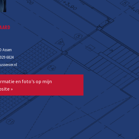
WAARD
D Assen
3029 6824
senier.nl
rmatie en foto's op mijn
site »