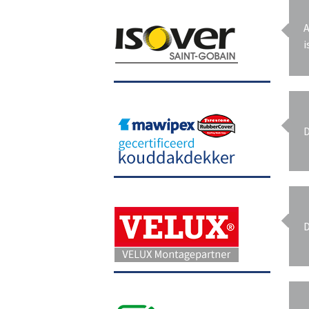
A
i
D
D